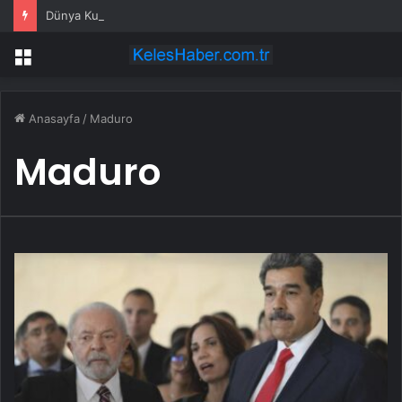
Dünya Kupası finalinde Acun Ilıcalı’nın eşine tribünlerden ”Otur” tepkisi
Menü
Anasayfa
/
Maduro
Maduro