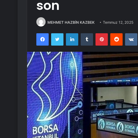
son
MEHMET HAZBİN KAZBEK
Temmuz 12, 2025
Facebook
Twitter
LinkedIn
Tumblr
Pinterest
Reddit