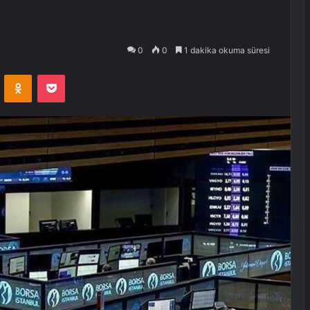
0
0
1 dakika okuma süresi
VKontakte
Odnoklassniki
Pocket