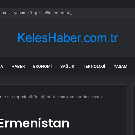
 tadilat yapan çift, gizli bölmede deste deste para buldu
FA
HABER
EKONOMI
SAĞLIK
TEKNOLOJI
YAŞAM
rlerinin toprak bütünlüğünü tanıma konusunda anlaştılar
Ermenistan