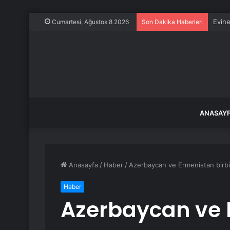
Evine
Cumartesi, Ağustos 8 2026
Son Dakika Haberleri
ANASAY
Anasayfa
/
Haber
/
Azerbaycan ve Ermenistan birbi
Haber
Azerbaycan ve 