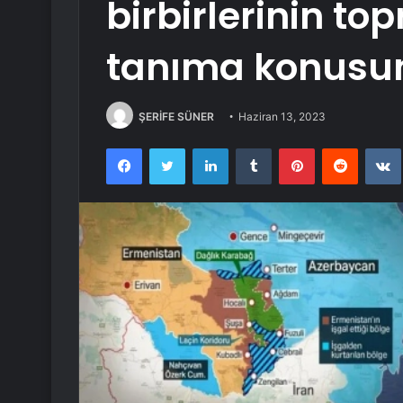
birbirlerinin t
tanıma konusun
ŞERİFE SÜNER
Haziran 13, 2023
Facebook
Twitter
LinkedIn
Tumblr
Pinterest
Reddit