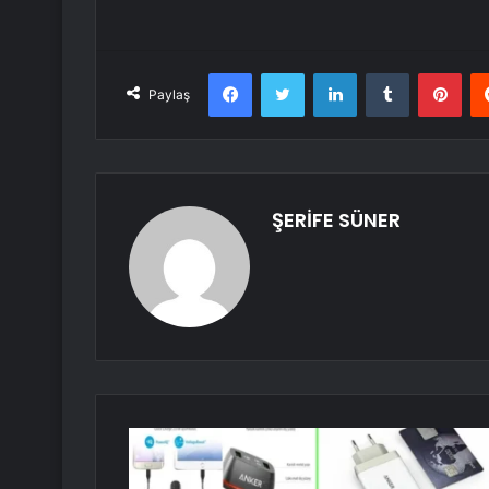
Facebook
Twitter
LinkedIn
Tumblr
Pint
Paylaş
ŞERİFE SÜNER