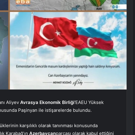
anı Aliyev
Avrasya Ekonomik Birliği’
EAEU Yüksek
usunda Paşinyan ile istişarelerde bulundu.
klerinin karşılıklı olarak tanınması konusunda
lık Karabağ’ın
Azerbaycan
parçası olarak kabul ettiğini