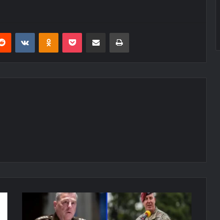
erest
Reddit
VKontakte
Odnoklassniki
Pocket
E-Posta ile paylaş
Yazdır