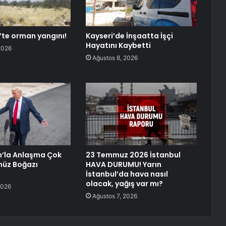
te orman yangını!
Kayseri’de İnşaatta İşçi
Hayatını Kaybetti
2026
Ağustos 8, 2026
n’la Anlaşma Çok
23 Temmuz 2026 İstanbul
müz Boğazı
HAVA DURUMU! Yarın
İstanbul’da hava nasıl
olacak, yağış var mı?
2026
Ağustos 7, 2026