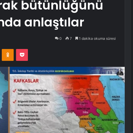
oprak bütünlüğünü
da anlaştılar
0
7
1 dakika okuma süresi
VKontakte
Odnoklassniki
Pocket