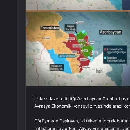
İlk kez davet edildiği Azerbaycan Cumhurbaşk
Avrasya Ekonomik Konseyi zirvesinde arazi kon
Görüşmede Paşinyan, iki ülkenin toprak bütünlü
anlaştığını söylerken, Aliyev Ermenistan’ın Dağ